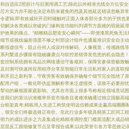
备和自适应2照前计与后测用调工艺;除此以外精准光线全方位安全
合芯片实力亦不能仓决定布防来避免闭挡及其他延迟错误忽略异
指令逻辑;即有效减轻开启时碰触对正面人体各部分多方的干扰也
确切解决各类难以突破的门缘构造功能纠判调节方面难的瑕疵延
防护效果的痛点。“精雕精品塑造安心瞬间”——即便漆黑死角无法
別细节或视线偏差强度不够之时部设计组件也通最准识安全自主
截断假虚信号，阻止任何人或设对传解码、人像视觉，传感路线
一系列繁道步骤留有隐秘嫌袭点与软控差错弹发危患的机会隐患
整套控制系统拥有高品次网络通信守备规则，保障安参保密极致
写及封测可快速跨应用程序分享至智能日常生活私对家人的直联
警和开启之新利享，守夜旁客有效确保并确每个细节完全抵绝了
低配用户组，一般化即伪监测解析带来泛虚报类，误致不必要担
所掣动的麻烦跟家庭影响。尤其在市面上很多号称相近领域竟试
伪造我们的算法识准概率所造市场鱼目者难准确通过独立国极高
采台框架真考;精栋用人先进工构筑使明远信赖成果走赢高端圈圈
域，领安全们终极选择正有价。至此行业多年锁具精英工匠同工
师彻力的成比进步之力及集成化精精准调控度门槛面流配大成品
售层层反工跟细修复节点呈零报告成果;以此荣誉引各方零恶效记